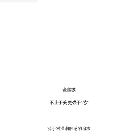
-金丝绒-
不止于美 更强于“芯”
源于对温润触感的追求