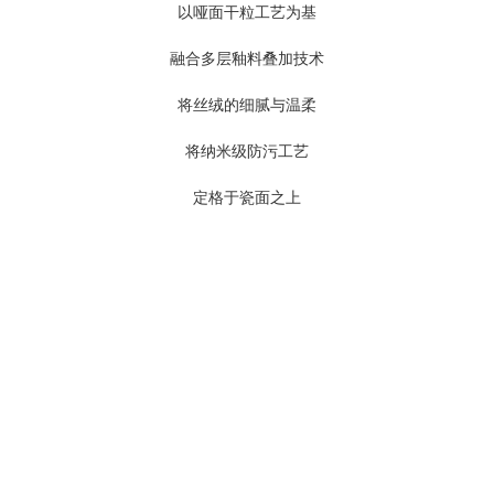
以哑面干粒工艺为基
融合多层釉料叠加技术
将丝绒的细腻与温柔
将纳米级防污工艺
定格于瓷面之上