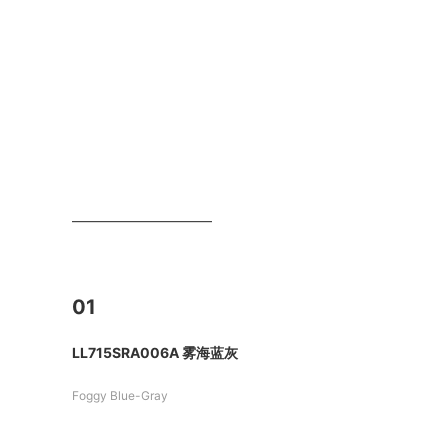
——————————
01
LL715SRA006A 雾海蓝灰
Foggy Blue-Gray