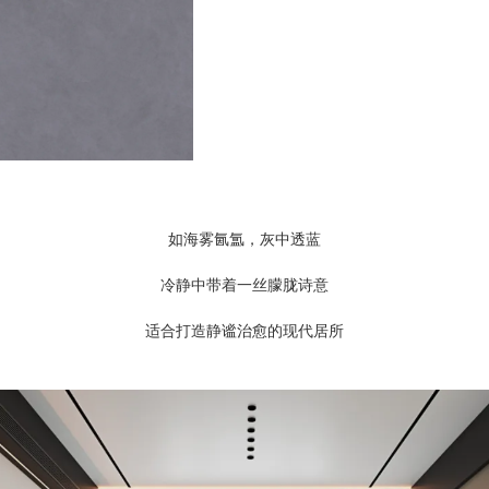
如海雾氤氲，灰中透蓝
冷静中带着一丝朦胧诗意
适合打造静谧治愈的现代居所