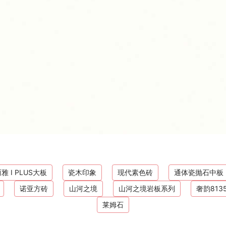
雅 I PLUS大板
瓷木印象
现代素色砖
通体瓷抛石中板
诺亚方砖
山河之境
山河之境岩板系列
奢韵813
莱姆石