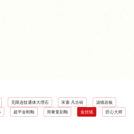
无限连纹通体大理石
宋素·凡古砖
滤镜岩板
5
超平金刚釉
简奢复刻釉
金丝绒
匠心大师