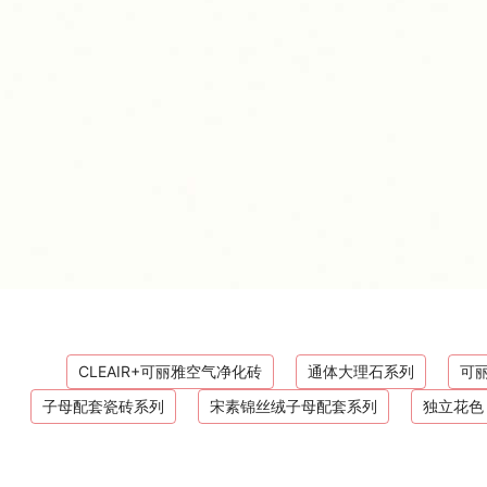
CLEAIR+可丽雅空气净化砖
通体大理石系列
可丽
子母配套瓷砖系列
宋素锦丝绒子母配套系列
独立花色