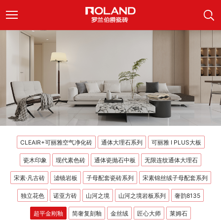
CLEAIR+可丽雅空气净化砖
通体大理石系列
可丽雅 I PLUS大板
瓷木印象
现代素色砖
通体瓷抛石中板
无限连纹通体大理石
宋素·凡古砖
滤镜岩板
子母配套瓷砖系列
宋素锦丝绒子母配套系列
独立花色
诺亚方砖
山河之境
山河之境岩板系列
奢韵8135
超平金刚釉
简奢复刻釉
金丝绒
匠心大师
莱姆石