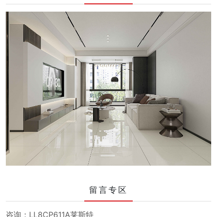
留言专区
咨询：LL8CP611A莱斯特