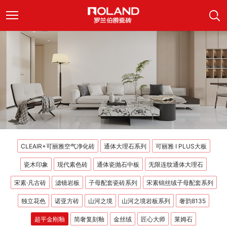
CLEAIR+可丽雅空气净化砖
通体大理石系列
可丽雅 I PLUS大板
瓷木印象
现代素色砖
通体瓷抛石中板
无限连纹通体大理石
宋素·凡古砖
滤镜岩板
子母配套瓷砖系列
宋素锦丝绒子母配套系列
独立花色
诺亚方砖
山河之境
山河之境岩板系列
奢韵8135
超平金刚釉
简奢复刻釉
金丝绒
匠心大师
莱姆石