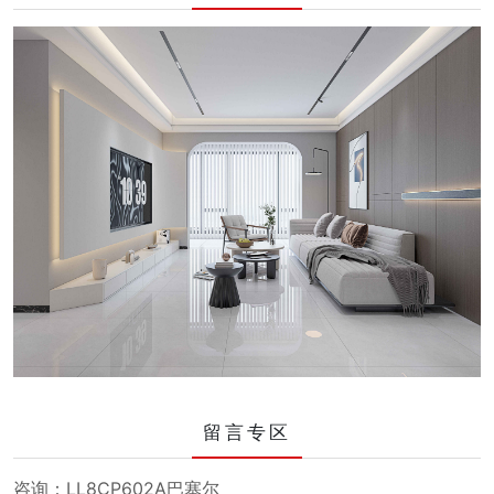
留言专区
咨询：LL8CP602A巴塞尔