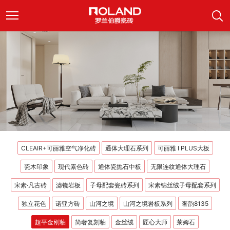
CLEAIR+可丽雅空气净化砖
通体大理石系列
可丽雅 I PLUS大板
瓷木印象
现代素色砖
通体瓷抛石中板
无限连纹通体大理石
宋素·凡古砖
滤镜岩板
子母配套瓷砖系列
宋素锦丝绒子母配套系列
独立花色
诺亚方砖
山河之境
山河之境岩板系列
奢韵8135
超平金刚釉
简奢复刻釉
金丝绒
匠心大师
莱姆石